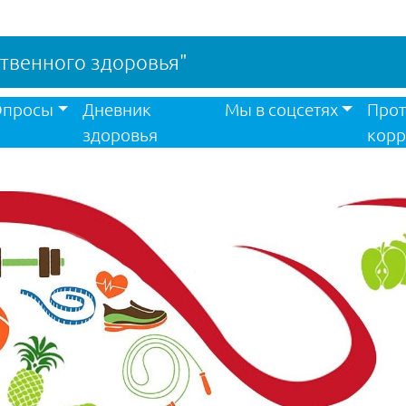
твенного здоровья"
просы
Дневник
Мы в соцсетях
Прот
здоровья
корр