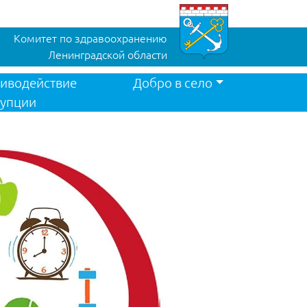
Комитет по здравоохранению
Ленинградской области
иводействие
Добро в село
упции