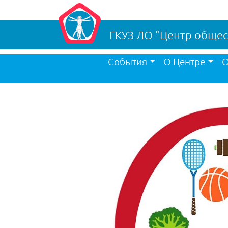
ГКУЗ ЛО "Центр общес
События
О Центре
О